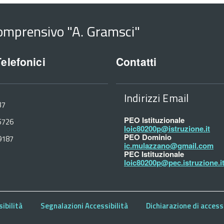
Comprensivo "A. Gramsci"
Telefonici
Contatti
Indirizzi Email
37
PEO Istituzionale
5726
loic80200p@istruzione.it
PEO Dominio
9187
ic.mulazzano@gmail.com
PEC Istituzionale
loic80200p@pec.istruzione.i
ibilità
Segnalazioni Accessibilità
Dichiarazione di accessi