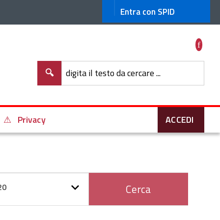
Entra con SPID
Fac
digita il testo da cercare ...
Privacy
ACCEDI
COM_TAGS_FORM_FILTER_LEGEND
sualizza
20
Cerca