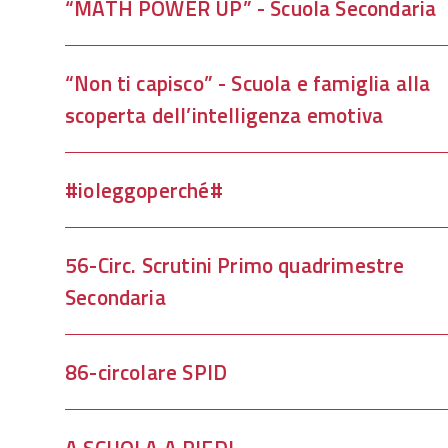
parte
“MATH POWER UP” - Scuola Secondaria
del
titolo
“Non ti capisco” - Scuola e famiglia alla
scoperta dell’intelligenza emotiva
#ioleggoperché#
56-Circ. Scrutini Primo quadrimestre
Secondaria
86-circolare SPID
A SCUOLA A PIEDI