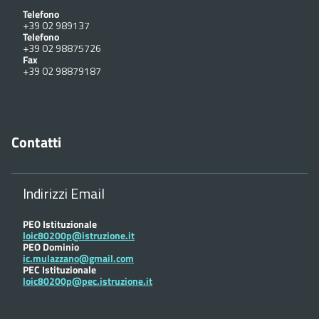
Telefono
+39 02 989137
Telefono
+39 02 98875726
Fax
+39 02 98879187
Contatti
Indirizzi Email
PEO Istituzionale
loic80200p@istruzione.it
PEO Dominio
ic.mulazzano@gmail.com
PEC Istituzionale
loic80200p@pec.istruzione.it