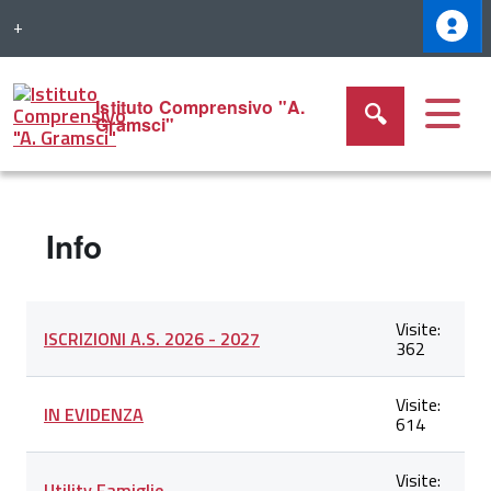
+
Istituto Comprensivo "A.
Gramsci"
Info
Lista
Titolo
Visite
Visite:
degli
ISCRIZIONI A.S. 2026 - 2027
362
articoli
nella
categoria
Visite:
Info
IN EVIDENZA
614
Visite:
Utility Famiglie